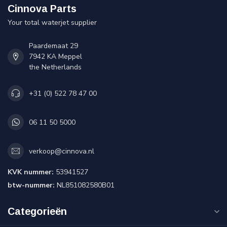
Cinnova Parts
Your total waterjet supplier
Paardemaat 29
7942 KA Meppel
the Netherlands
+31 (0) 522 78 47 00
06 11 50 5000
verkoop@cinnova.nl
KVK nummer:
53941527
btw-nummer:
NL851082580B01
Categorieën