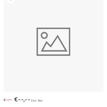
€--,--
€--,--
Excl. btw