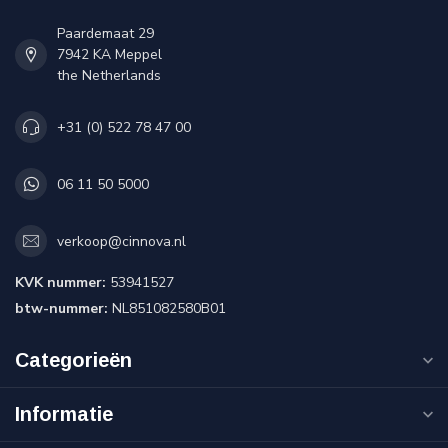
Paardemaat 29
7942 KA Meppel
the Netherlands
+31 (0) 522 78 47 00
06 11 50 5000
verkoop@cinnova.nl
KVK nummer:
53941527
btw-nummer:
NL851082580B01
Categorieën
Informatie