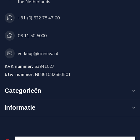
the Netherlands
+31 (0) 522 78 47 00
06 11 50 5000
verkoop@cinnova.nl
KVK nummer:
53941527
btw-nummer:
NL851082580B01
Categorieën
Informatie