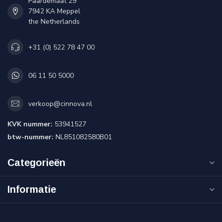
Paardemaat 29
7942 KA Meppel
the Netherlands
+31 (0) 522 78 47 00
06 11 50 5000
verkoop@cinnova.nl
KVK nummer:
53941527
btw-nummer:
NL851082580B01
Categorieën
Informatie