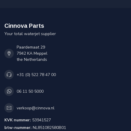
Cinnova Parts
Your total waterjet supplier
Paardemaat 29
7942 KA Meppel
the Netherlands
+31 (0) 522 78 47 00
06 11 50 5000
verkoop@cinnova.nl
KVK nummer:
53941527
btw-nummer:
NL851082580B01