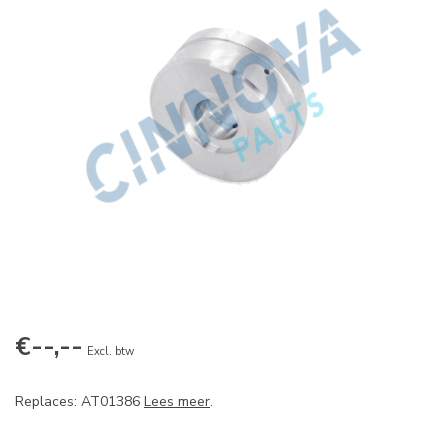
€--,--
Excl. btw
Replaces: AT01386
Lees meer
.