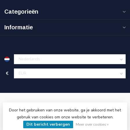
Categorieën
Informatie
€
Door het gebruiken van onze website, ga je akkoord met het
gebruik van cookies om onze website te verbeteren.
© Copyright 2026 Cinnova Parts
- Powered by
Lightspeed
-
Dit bericht verbergen
Lightspeed design
by
Dyvelopment
Meer over cookies »