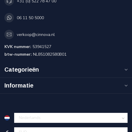
+31 (0) 522 78 47 00
06 11 50 5000
verkoop@cinnova.nl
KVK nummer:
53941527
btw-nummer:
NL851082580B01
Categorieën
Informatie