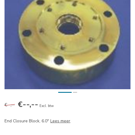
€--,--
€--,--
Excl. btw
End Closure Block, 6.0"
Lees meer
.