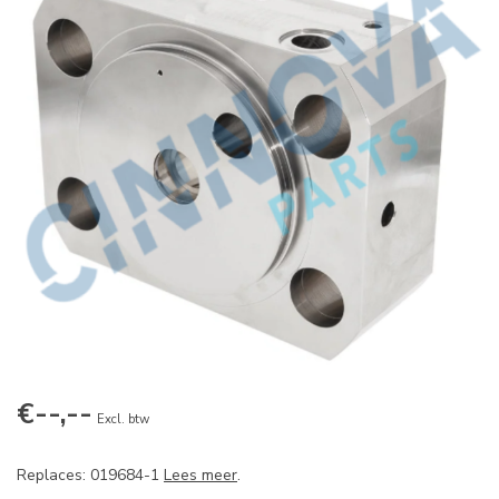
€--,--
Excl. btw
Replaces: 019684-1
Lees meer
.