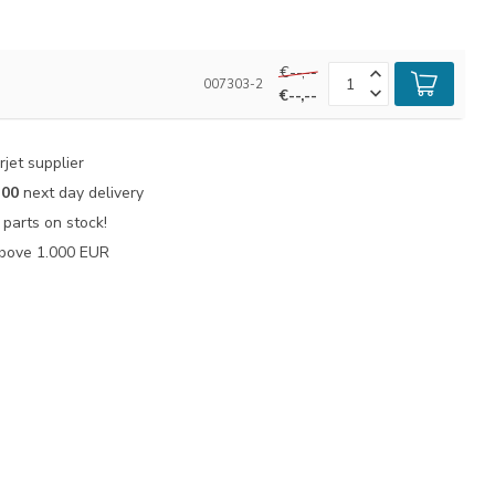
€--,--
007303-2
€--,--
jet supplier
:00
next day delivery
parts on stock!
bove 1.000 EUR