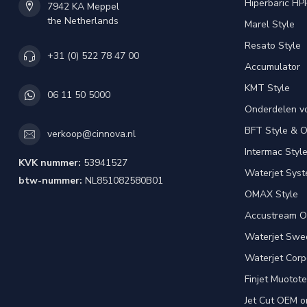
Hiperbaric HP
7942 KA Meppel
the Netherlands
Marel Style
Resato Style
+31 (0) 522 78 47 00
Accumulator
KMT Style
06 11 50 5000
Onderdelen v
BFT Style & 
verkoop@cinnova.nl
Intermac Styl
KVK nummer:
53941527
Waterjet Syst
btw-nummer:
NL851082580B01
OMAX Style
Accustream O
Waterjet Swed
Waterjet Corpo
Finjet Muotote
Jet Cut OEM o