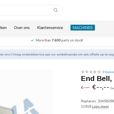
rken
Over ons
Klantenservice
MACHINES
More than
7.600
parts on stock!
eer
ons! | Voeg onderdelen toe aan uw winkelmandje om een offerte op te vra
0 beoo
End Bell,
€--,--
€--,--
Ex
Replaces: 20458299
11918
Lees meer
.