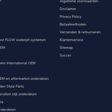
P
Algemene voorwaarden
Disclaimer
Privacy Policy
Betaalmethoden
Verzenden & retourneren
oor FLOW waterjet systemen
Klantenservice
OEM
Sitemap
e
Succes
ems International OEM
EM en aftermarket onderdelen
en Style Parts
ration stijl onderdelen
ra
nderdelen