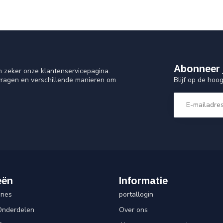
Abonneer 
n zeker onze klantenservicepagina.
Blijf op de hoo
vragen en verschillende manieren om
eën
Informatie
ines
portallogin
Onderdelen
Over ons