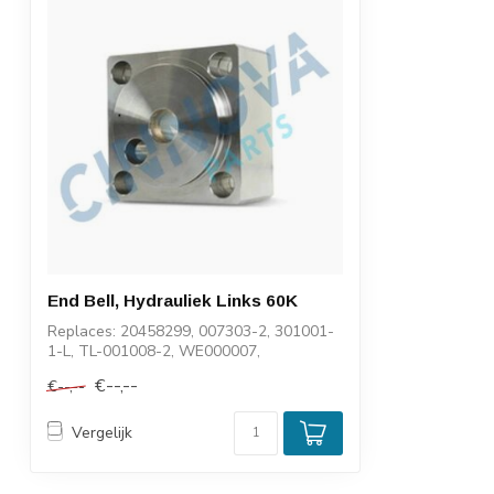
End Bell, Hydrauliek Links 60K
Replaces: 20458299, 007303-2, 301001-
1-L, TL-001008-2, WE000007,
WF990090, 11918
€--,--
€--,--
Vergelijk