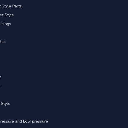
Style Parts
et Style
ubings
les
e
e
 Style
 pressure and Low pressure