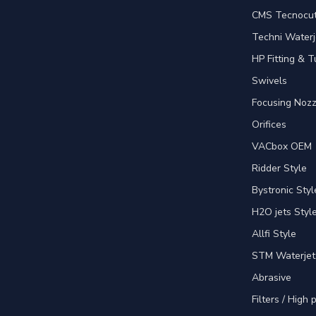
CMS Tecnocut 
Techni Waterj
HP Fitting & T
Swivels
Focusing Nozz
Orifices
VACbox OEM
Ridder Style
Bystronic Styl
H2O jets Styl
Allfi Style
STM Waterjet
Abrasive
Filters / High