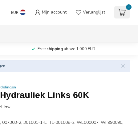
0
Mijn account
Verlanglijst
EUR
Free
shipping
above 1.000 EUR
gen.
rdelingen
 Hydrauliek Links 60K
cl. btw
, 007303-2, 301001-1-L, TL-001008-2, WE000007, WF990090,