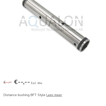
€--,--
€--,--
Excl. btw
Distance bushing BFT Style
Lees meer
.