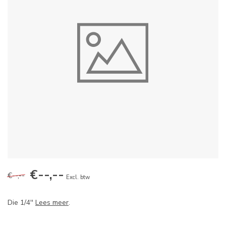
€--,--
€--,--
Excl. btw
Die 1/4''
Lees meer
.