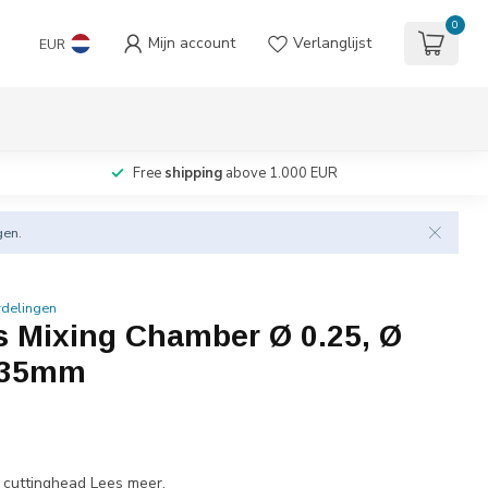
0
Mijn account
Verlanglijst
EUR
Free
shipping
above 1.000 EUR
gen.
rdelingen
 Mixing Chamber Ø 0.25, Ø
0.35mm
3 cuttinghead
Lees meer
.