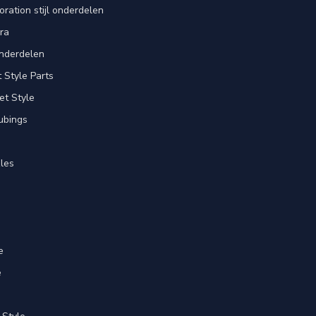
ration stijl onderdelen
ra
nderdelen
Style Parts
et Style
ubings
les
e
e