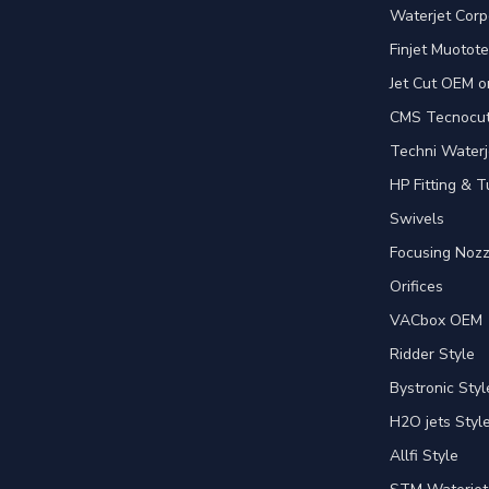
Waterjet Corpo
Finjet Muotote
Jet Cut OEM o
CMS Tecnocut 
Techni Waterj
HP Fitting & T
Swivels
Focusing Nozz
Orifices
VACbox OEM
Ridder Style
Bystronic Styl
H2O jets Styl
Allfi Style