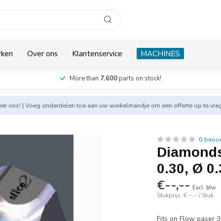
rken
Over ons
Klantenservice
MACHINES
More than
7.600
parts on stock!
eer
ons! | Voeg onderdelen toe aan uw winkelmandje om een offerte op te vra
0 beoo
Diamonds
0.30, Ø 
€--,--
Excl. btw
Stukprijs: €--,-- / Stuk
Fits on Flow paser 