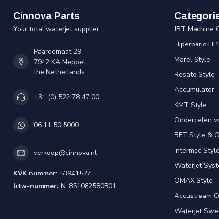
Cinnova Parts
Categori
Your total waterjet supplier
JBT Machine 
Hiperbaric HP
Paardemaat 29
Marel Style
7942 KA Meppel
the Netherlands
Resato Style
Accumulator
+31 (0) 522 78 47 00
KMT Style
Onderdelen v
06 11 50 5000
BFT Style & 
Intermac Styl
verkoop@cinnova.nl
Waterjet Syst
KVK nummer:
53941527
OMAX Style
btw-nummer:
NL851082580B01
Accustream O
Waterjet Swed