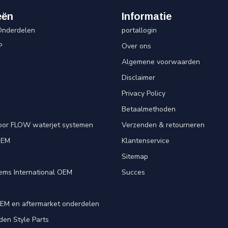
eën
Informatie
Onderdelen
portallogin
P
Over ons
Algemene voorwaarden
Disclaimer
Privacy Policy
Betaalmethoden
oor FLOW waterjet systemen
Verzenden & retourneren
OEM
Klantenservice
e
Sitemap
ems International OEM
Succes
EM en aftermarket onderdelen
en Style Parts