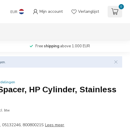
0
Mijn account
Verlanglijst
EUR
Free
shipping
above 1.000 EUR
gen.
rdelingen
Spacer, HP Cylinder, Stainless
cl. btw
1, 05132246, 80080021S
Lees meer
.