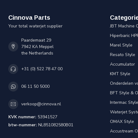
Cinnova Parts
Categori
Your total waterjet supplier
JBT Machine 
Hiperbaric HP
Paardemaat 29
Marel Style
7942 KA Meppel
the Netherlands
Resato Style
Accumulator
+31 (0) 522 78 47 00
KMT Style
Onderdelen v
06 11 50 5000
BFT Style & 
Intermac Styl
verkoop@cinnova.nl
Waterjet Syst
KVK nummer:
53941527
OMAX Style
btw-nummer:
NL851082580B01
Accustream O