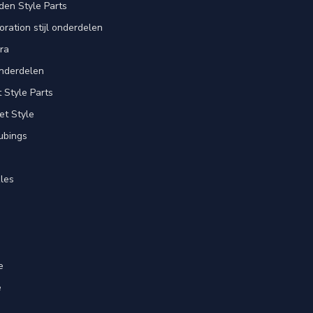
en Style Parts
ration stijl onderdelen
ra
nderdelen
Style Parts
et Style
ubings
les
e
e