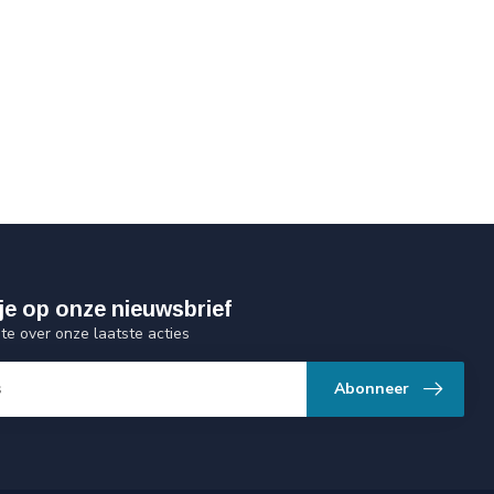
je op onze nieuwsbrief
gte over onze laatste acties
Abonneer