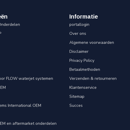
eën
Informatie
Onderdelen
portallogin
P
Over ons
Algemene voorwaarden
Disclaimer
Privacy Policy
Betaalmethoden
oor FLOW waterjet systemen
Verzenden & retourneren
OEM
Klantenservice
e
Sitemap
ems International OEM
Succes
EM en aftermarket onderdelen