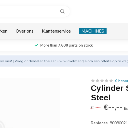
rken
Over ons
Klantenservice
MACHINES
More than
7.600
parts on stock!
eer
ons! | Voeg onderdelen toe aan uw winkelmandje om een offerte op te vra
0 beoo
Cylinder 
Steel
€--,--
€--,--
Ex
Replaces: 8008002