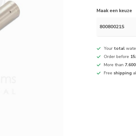
Maak een keuze
80080021S
Your
total
water
Order before
15
More than
7.600
Free
shipping
a