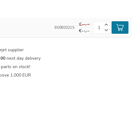
€--,--
80080021S
€--,--
jet supplier
:00
next day delivery
parts on stock!
bove 1.000 EUR