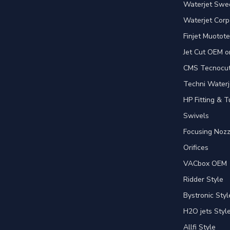
Waterjet Swed
Waterjet Corpo
Finjet Muotote
Jet Cut OEM o
CMS Tecnocut 
Techni Waterj
HP Fitting & T
Swivels
Focusing Nozz
Orifices
VACbox OEM
Ridder Style
Bystronic Styl
H2O jets Styl
Allfi Style