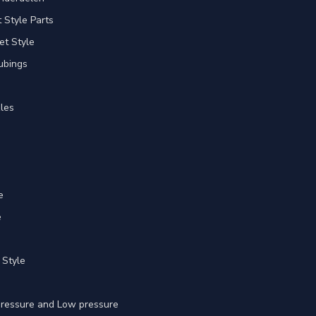
Style Parts
et Style
ubings
les
e
e
 Style
 pressure and Low pressure