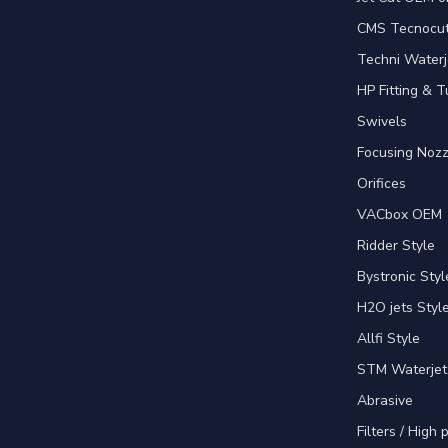
CMS Tecnocut 
Techni Waterj
HP Fitting & T
Swivels
Focusing Nozz
Orifices
VACbox OEM
Ridder Style
Bystronic Styl
H2O jets Styl
Allfi Style
STM Waterjet
Abrasive
Filters / High