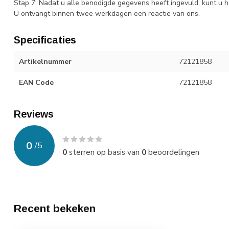
Stap 7: Nadat u alle benodigde gegevens heeft ingevuld, kunt u h
U ontvangt binnen twee werkdagen een reactie van ons.
Specificaties
Artikelnummer
72121858
EAN Code
72121858
Reviews
0
/
5
0
sterren op basis van
0
beoordelingen
Recent bekeken