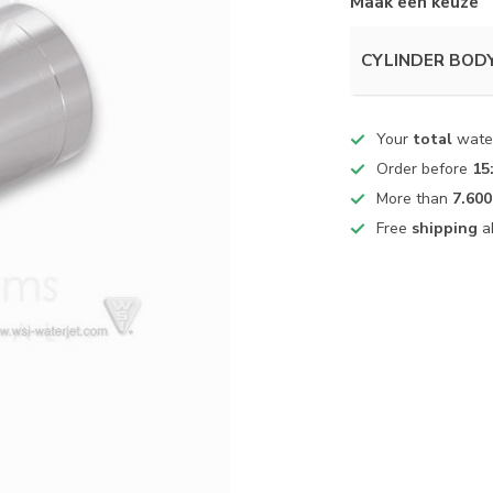
Maak een keuze
CYLINDER BODY,
Your
total
water
Order before
15
More than
7.600
Free
shipping
a