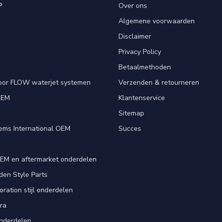
P
Over ons
Algemene voorwaarden
Disclaimer
Privacy Policy
Betaalmethoden
oor FLOW waterjet systemen
Verzenden & retourneren
OEM
Klantenservice
e
Sitemap
ems International OEM
Succes
EM en aftermarket onderdelen
en Style Parts
ration stijl onderdelen
ra
nderdelen