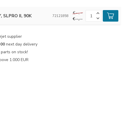
€--,--
 SLPRO II, 90K
72121858
€--,--
jet supplier
:00
next day delivery
parts on stock!
bove 1.000 EUR