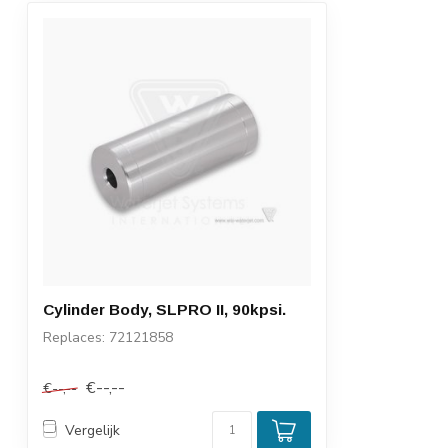
Cylinder Body, SLPRO II, 90kpsi.
Replaces: 72121858
€--,--
€--,--
Vergelijk