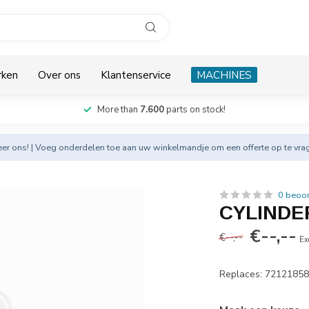
rken
Over ons
Klantenservice
MACHINES
More than
7.600
parts on stock!
eer
ons! | Voeg onderdelen toe aan uw winkelmandje om een offerte op te vra
0 beoo
CYLINDER
€--,--
€--,--
Ex
Replaces: 7212185