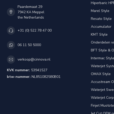
Hiperbaric HP
Paardemaat 29
Marel Style
7942 KA Meppel
the Netherlands
Resato Style
Accumulator
+31 (0) 522 78 47 00
KMT Style
Onderdelen v
06 11 50 5000
BFT Style & 
Intermac Styl
verkoop@cinnova.nl
Waterjet Syst
KVK nummer:
53941527
OMAX Style
btw-nummer:
NL851082580B01
Accustream O
Waterjet Swed
Waterjet Corpo
Finjet Muotote
Jet Cut OEM o