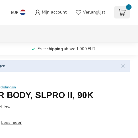
0
Mijn account
Verlanglijst
EUR
Free
shipping
above 1.000 EUR
gen.
rdelingen
 BODY, SLPRO II, 90K
cl. btw
8
Lees meer
.