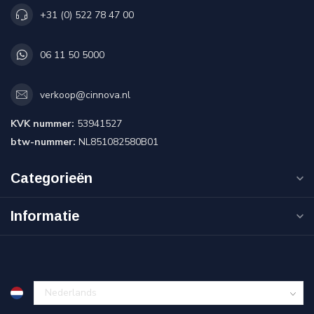
+31 (0) 522 78 47 00
06 11 50 5000
verkoop@cinnova.nl
KVK nummer:
53941527
btw-nummer:
NL851082580B01
Categorieën
Informatie