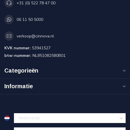
+31 (0) 522 78 47 00
06 11 50 5000
verkoop@cinnova.nl
KVK nummer:
53941527
btw-nummer:
NL851082580B01
Categorieën
Informatie