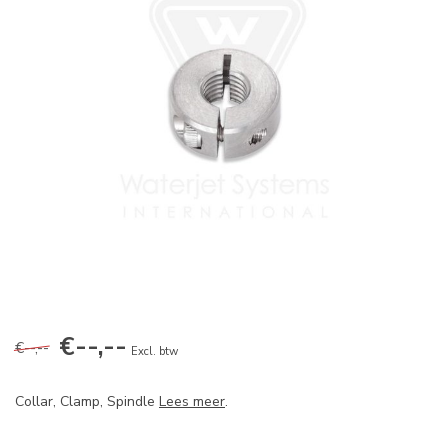
€--,--
€--,--
Excl. btw
Collar, Clamp, Spindle
Lees meer
.