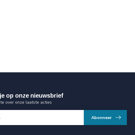
je op onze nieuwsbrief
gte over onze laatste acties
Abonneer