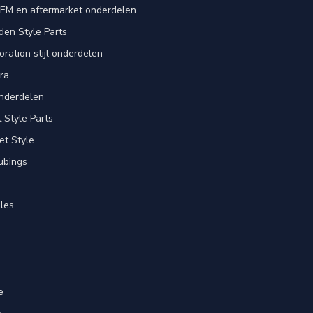
EM en aftermarket onderdelen
en Style Parts
ration stijl onderdelen
ra
nderdelen
Style Parts
et Style
ubings
les
e