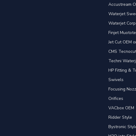
Accustream O
Waterjet Swed
Waterjet Corpo
Finjet Muotote
Jet Cut OEM o
CMS Tecnocut 
Techni Waterj
HP Fitting & T
Swivels
Focusing Nozz
Orifices
VACbox OEM
Ridder Style
Bystronic Styl