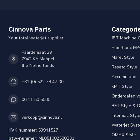
Cinnova Parts
Categori
Your total waterjet supplier
JBT Machine 
Hiperbaric HP
Paardemaat 29
Marel Style
7942 KA Meppel
the Netherlands
Resato Style
Accumulator
+31 (0) 522 78 47 00
KMT Style
Onderdelen v
06 11 50 5000
BFT Style & 
Intermac Styl
verkoop@cinnova.nl
Waterjet Syst
KVK nummer:
53941527
OMAX Style
btw-nummer:
NL851082580B01