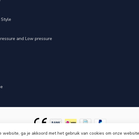
e
 Style
 pressure and Low pressure
ge
e website, ga je akkoord met het gebruik van cookies om onze website
ght 2026 Cinnova Parts
- Powered by
Lightspeed
-
Lightspeed design
by
Dyv