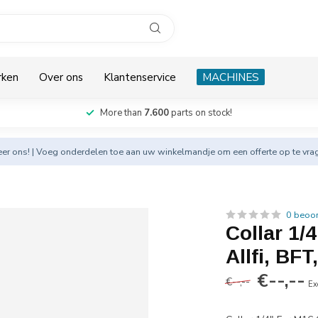
rken
Over ons
Klantenservice
MACHINES
More than
7.600
parts on stock!
eer
ons! | Voeg onderdelen toe aan uw winkelmandje om een offerte op te vra
0 beoo
Collar 1/
Allfi, BFT
€--,--
€--,--
Ex