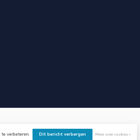
 te verbeteren.
Dit bericht verbergen
Meer over cookies »
elopment