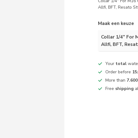
Collar 1/4" For M16
Allfi, BFT, Resato S
Maak een keuze
Collar 1/4" For
Allfi, BFT, Resa
Your
total
water
Order before
15
More than
7.600
Free
shipping
a