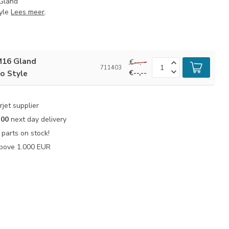
 Gland
tyle
Lees meer
.
 M16 Gland
€--,--
711403
to Style
€--,--
jet supplier
:00
next day delivery
parts on stock!
bove 1.000 EUR