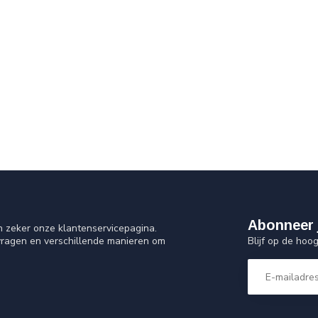
Abonneer 
n zeker onze klantenservicepagina.
Blijf op de hoo
vragen en verschillende manieren om