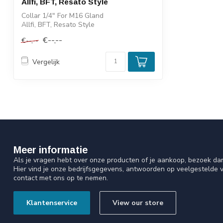
Allfi, BFT, Resato Style
Collar 1/4" For M16 Gland
Allfi, BFT, Resato Style
€--,--
€--,--
Vergelijk
Meer informatie
Als je vragen hebt over onze producten of je aankoop, bezoek da
Hier vind je onze bedrijfsgegevens, antwoorden op veelgestelde 
contact met ons op te nemen.
Klantenservice
View our store