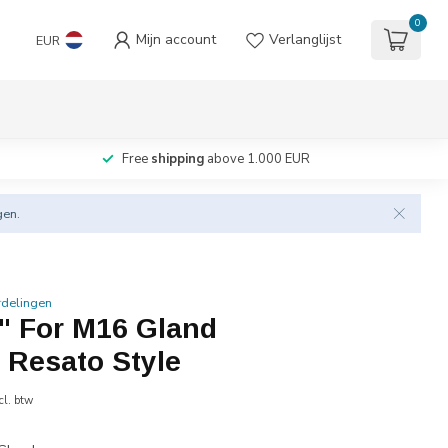
0
Mijn account
Verlanglijst
EUR
Free
shipping
above 1.000 EUR
gen.
rdelingen
4" For M16 Gland
, Resato Style
cl. btw