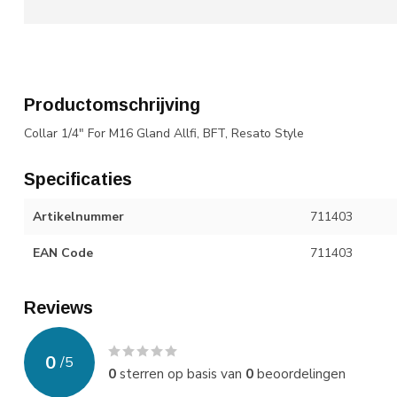
Productomschrijving
Collar 1/4" For M16 Gland Allfi, BFT, Resato Style
Specificaties
Artikelnummer
711403
EAN Code
711403
Reviews
0
/
5
0
sterren op basis van
0
beoordelingen