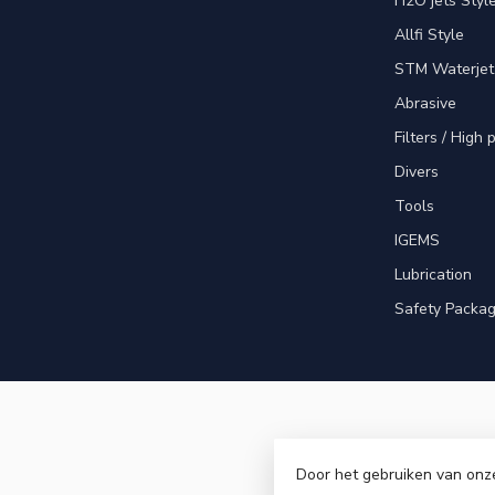
H2O jets Styl
Allfi Style
STM Waterjet
Abrasive
Filters / High
Divers
Tools
IGEMS
Lubrication
Safety Packa
Door het gebruiken van onz
© Copyri