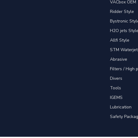
VACbox OEM
Ridder Style
Bystronic Styl
H2O jets Styl
Allfi Style
STM Waterjet
Abrasive
Filters / High
Divers
Tools
IGEMS
Lubrication
Safety Packa