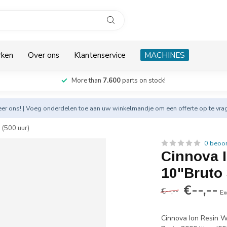
rken
Over ons
Klantenservice
MACHINES
More than
7.600
parts on stock!
eer
ons! | Voeg onderdelen toe aan uw winkelmandje om een offerte op te vra
 (500 uur)
0 beoo
Cinnova I
10"Bruto 3
€--,--
€--,--
Ex
Cinnova Ion Resin Wa