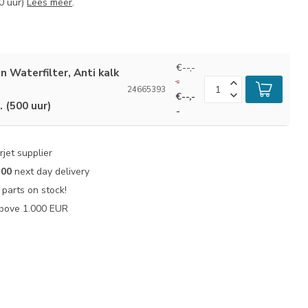
00 uur)
Lees meer
.
€--,-
n Waterfilter, Anti kalk
-
24665393
€--,-
. (500 uur)
-
jet supplier
:00
next day delivery
parts on stock!
bove 1.000 EUR