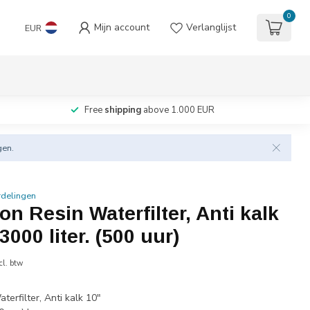
0
Mijn account
Verlanglijst
EUR
Free
shipping
above 1.000 EUR
gen.
rdelingen
on Resin Waterfilter, Anti kalk
000 liter. (500 uur)
cl. btw
terfilter, Anti kalk 10"