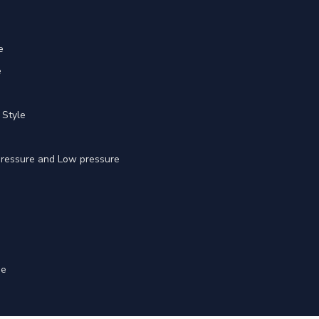
e
e
 Style
 pressure and Low pressure
ge