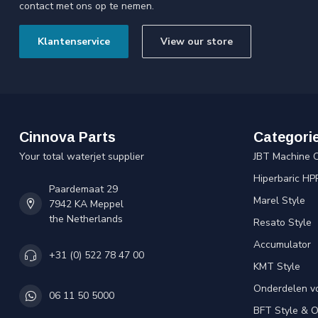
contact met ons op te nemen.
Klantenservice
View our store
Cinnova Parts
Categori
Your total waterjet supplier
JBT Machine 
Hiperbaric HP
Paardemaat 29
Marel Style
7942 KA Meppel
the Netherlands
Resato Style
Accumulator
+31 (0) 522 78 47 00
KMT Style
Onderdelen v
06 11 50 5000
BFT Style & 