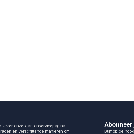
Abonneer 
n zeker onze klantenservicepagina.
Blijf op de hoo
vragen en verschillende manieren om