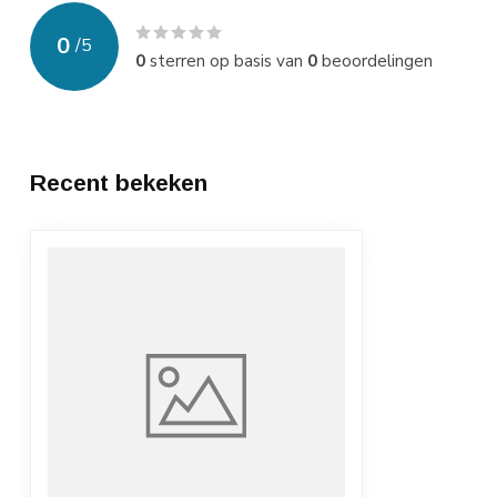
0
/
5
0
sterren op basis van
0
beoordelingen
Recent bekeken