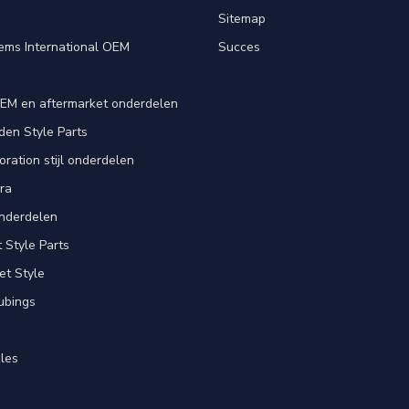
e
Sitemap
ems International OEM
Succes
EM en aftermarket onderdelen
en Style Parts
ration stijl onderdelen
ra
nderdelen
Style Parts
et Style
ubings
les