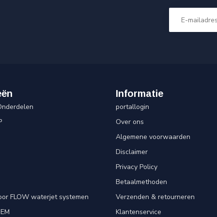
eën
Informatie
Onderdelen
portallogin
P
Over ons
Algemene voorwaarden
Disclaimer
Privacy Policy
Betaalmethoden
oor FLOW waterjet systemen
Verzenden & retourneren
OEM
Klantenservice