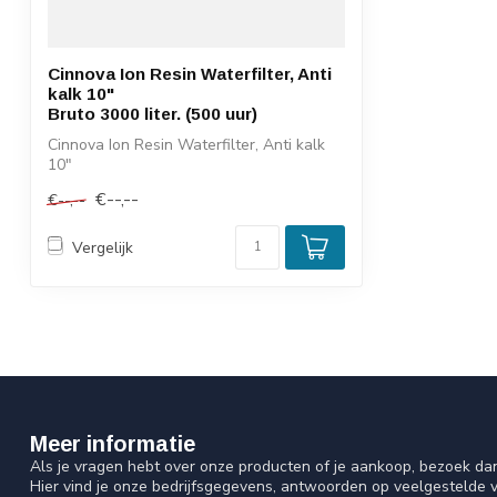
Cinnova Ion Resin Waterfilter, Anti
kalk 10"
Bruto 3000 liter. (500 uur)
Cinnova Ion Resin Waterfilter, Anti kalk
10"
Bruto 3000 liter. (500 uur)
€--,--
€--,--
Vergelijk
Meer informatie
Als je vragen hebt over onze producten of je aankoop, bezoek da
Hier vind je onze bedrijfsgegevens, antwoorden op veelgestelde 