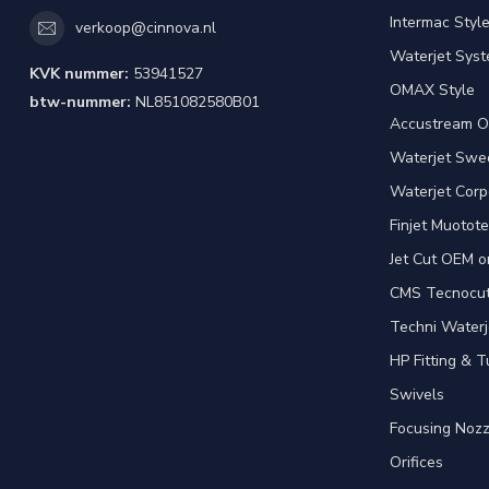
Intermac Styl
verkoop@cinnova.nl
Waterjet Syst
KVK nummer:
53941527
OMAX Style
btw-nummer:
NL851082580B01
Accustream O
Waterjet Swed
Waterjet Corpo
Finjet Muotote
Jet Cut OEM o
CMS Tecnocut 
Techni Waterj
HP Fitting & T
Swivels
Focusing Nozz
Orifices