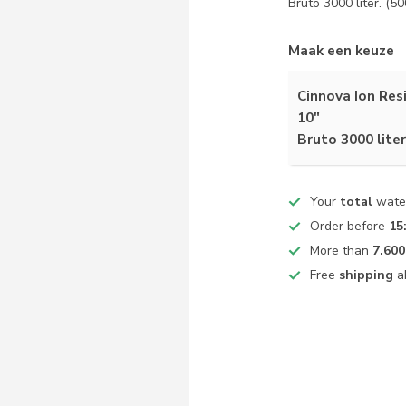
Bruto 3000 liter. (5
Maak een keuze
Cinnova Ion Resi
10"
Bruto 3000 liter
Your
total
water
Order before
15
More than
7.600
Free
shipping
a