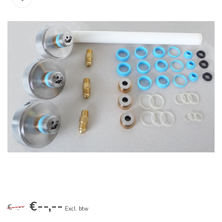
€--,--
€--,--
Excl. btw