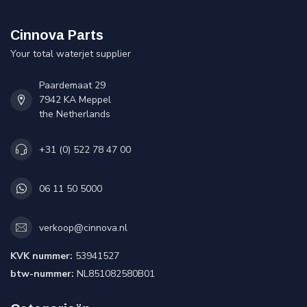
Cinnova Parts
Your total waterjet supplier
Paardemaat 29
7942 KA Meppel
the Netherlands
+31 (0) 522 78 47 00
06 11 50 5000
verkoop@cinnova.nl
KVK nummer:
53941527
btw-nummer:
NL851082580B01