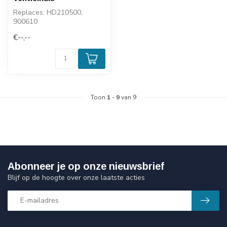
Replaces: HD210500,
900610
€--,--
Toon
1
-
9
van 9
Abonneer je op onze nieuwsbrief
Blijf op de hoogte over onze laatste acties