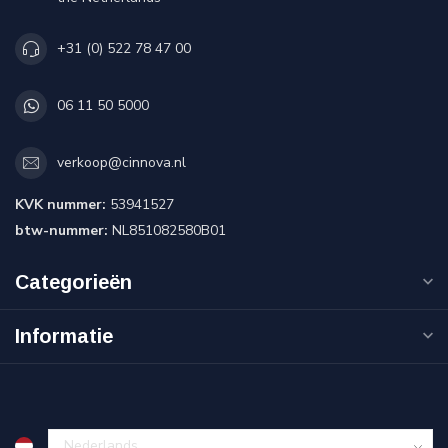
+31 (0) 522 78 47 00
06 11 50 5000
verkoop@cinnova.nl
KVK nummer:
53941527
btw-nummer:
NL851082580B01
Categorieën
Informatie