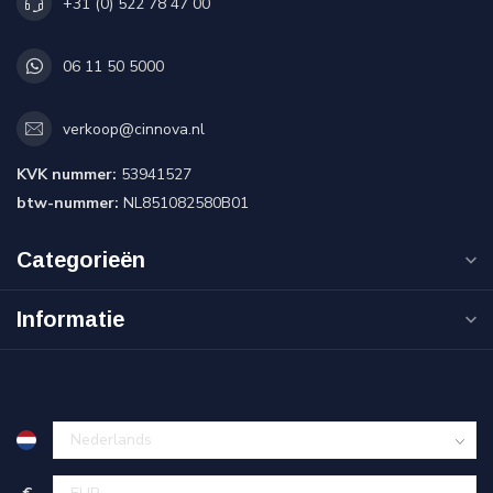
+31 (0) 522 78 47 00
06 11 50 5000
verkoop@cinnova.nl
KVK nummer:
53941527
btw-nummer:
NL851082580B01
Categorieën
Informatie