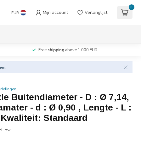
0
Mijn account
Verlanglijst
EUR
Free
shipping
above 1.000 EUR
gen.
rdelingen
e Buitendiameter - D : Ø 7,14,
mater - d : Ø 0,90 , Lengte - L :
Kwaliteit: Standaard
cl. btw