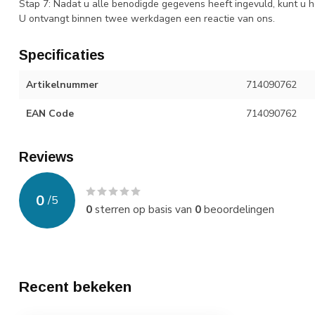
Stap 7: Nadat u alle benodigde gegevens heeft ingevuld, kunt u h
U ontvangt binnen twee werkdagen een reactie van ons.
Specificaties
Artikelnummer
714090762
EAN Code
714090762
Reviews
0
/
5
0
sterren op basis van
0
beoordelingen
Recent bekeken