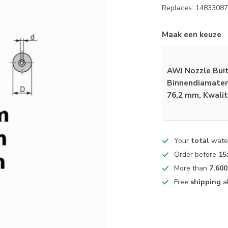
Replaces: 1483308
Maak een keuze
AWJ Nozzle Buit
Binnendiamater -
76,2 mm, Kwalit
Your
total
water
Order before
15
More than
7.600
Free
shipping
a