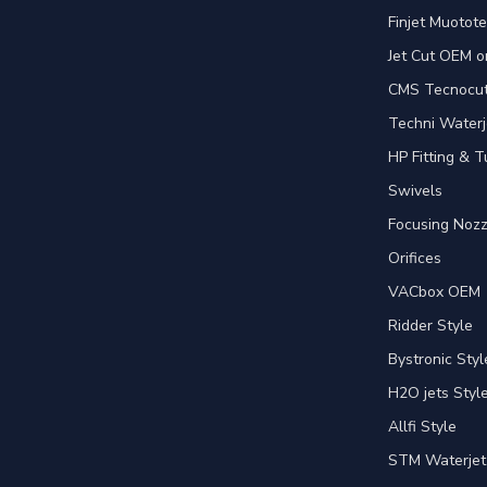
Finjet Muotote
Jet Cut OEM o
CMS Tecnocut 
Techni Waterj
HP Fitting & T
Swivels
Focusing Nozz
Orifices
VACbox OEM
Ridder Style
Bystronic Styl
H2O jets Styl
Allfi Style
STM Waterjet