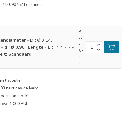
7, 714090762
Lees meer
.
€-
-,-
endiameter - D : Ø 7,14,
-
 d : Ø 0,90 , Lengte - L :
714090762
€-
eit: Standaard
-,-
-
jet supplier
:00
next day delivery
parts on stock!
bove 1.000 EUR