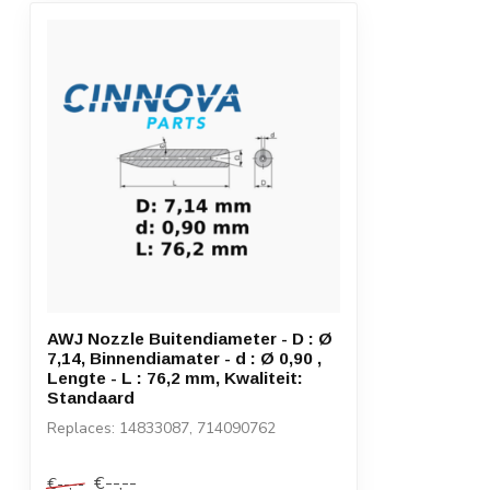
AWJ Nozzle Buitendiameter - D : Ø
7,14, Binnendiamater - d : Ø 0,90 ,
Lengte - L : 76,2 mm, Kwaliteit:
Standaard
Replaces: 14833087, 714090762
€--,--
€--,--