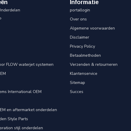
eën
Informatie
Onderdelen
portallogin
P
Over ons
Algemene voorwaarden
Disclaimer
Privacy Policy
Betaalmethoden
oor FLOW waterjet systemen
Verzenden & retourneren
OEM
Klantenservice
e
Sitemap
ems International OEM
Succes
EM en aftermarket onderdelen
en Style Parts
ration stijl onderdelen