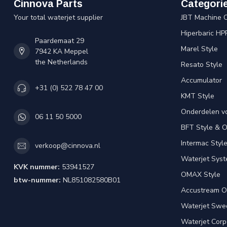
Cinnova Parts
Categori
Your total waterjet supplier
JBT Machine 
Hiperbaric HP
Paardemaat 29
Marel Style
7942 KA Meppel
the Netherlands
Resato Style
Accumulator
+31 (0) 522 78 47 00
KMT Style
Onderdelen v
06 11 50 5000
BFT Style & 
Intermac Styl
verkoop@cinnova.nl
Waterjet Syst
KVK nummer:
53941527
OMAX Style
btw-nummer:
NL851082580B01
Accustream O
Waterjet Swed
Waterjet Corpo