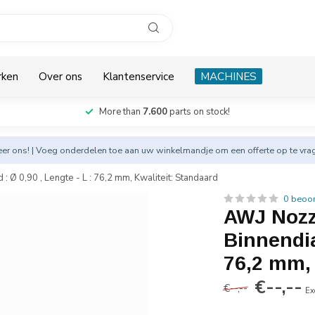
rken
Over ons
Klantenservice
MACHINES
More than
7.600
parts on stock!
eer
ons! | Voeg onderdelen toe aan uw winkelmandje om een offerte op te vra
: Ø 0,90 , Lengte - L : 76,2 mm, Kwaliteit: Standaard
0 beoo
AWJ Nozzl
Binnendia
76,2 mm, 
€--,--
€--,--
Ex