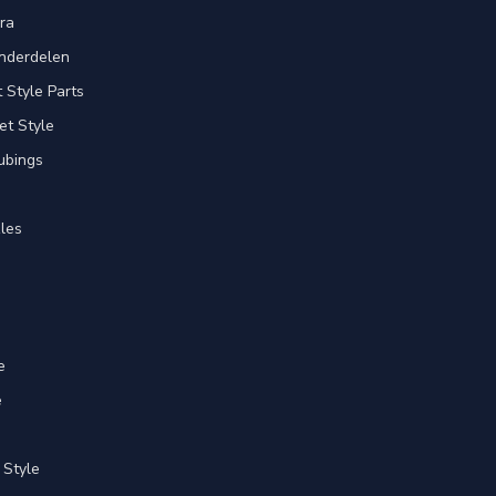
ra
nderdelen
Style Parts
et Style
ubings
les
e
e
 Style