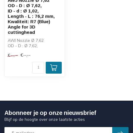
AWJ Nozzle Ø 7,62
OD - D : Ø 7,62,
ID - d : Ø 1,02,
Length - L : 76,2 mm,
Kwaliteit: R7 (Blue)
Angle for 3D
cuttinghead
AWJ Nozzle Ø 7,62
OD - D : Ø 7,62,
ID - d : Ø 1,02,
€--,--
€--,--
Length - L : 76,2 mm,
...
Abonneer je op onze nieuwsbrief
Blijf op de hoogte over onze laatste acties