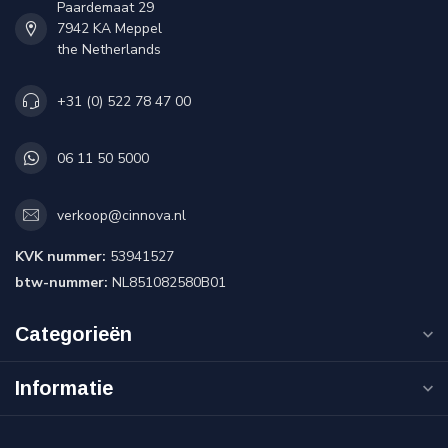
Paardemaat 29
7942 KA Meppel
the Netherlands
+31 (0) 522 78 47 00
06 11 50 5000
verkoop@cinnova.nl
KVK nummer:
53941527
btw-nummer:
NL851082580B01
Categorieën
Informatie