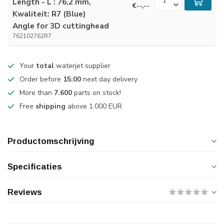
Length - L : 76,2 mm,
€--,--
Kwaliteit: R7 (Blue)
Angle for 3D cuttinghead
762102762R7
Your
total
waterjet supplier
Order before
15:00
next day delivery
More than
7.600
parts on stock!
Free
shipping
above 1.000 EUR
Productomschrijving
Specificaties
Reviews