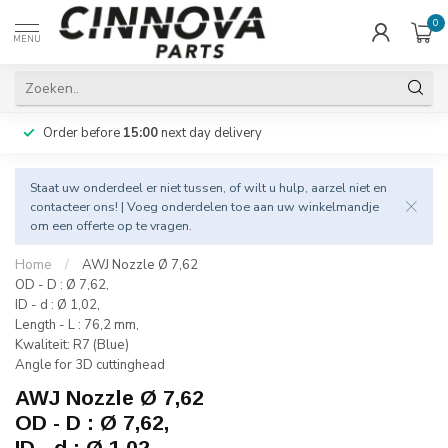
0
MENU
Order before
15:00
next day delivery
Staat uw onderdeel er niet tussen, of wilt u hulp, aarzel niet en
contacteer
ons! | Voeg onderdelen toe aan uw winkelmandje
om een offerte op te vragen.
Home
/
AWJ Nozzle Ø 7,62
OD - D : Ø 7,62,
ID - d : Ø 1,02,
Length - L : 76,2 mm,
Kwaliteit: R7 (Blue)
Angle for 3D cuttinghead
AWJ Nozzle Ø 7,62
OD - D : Ø 7,62,
ID - d : Ø 1,02,