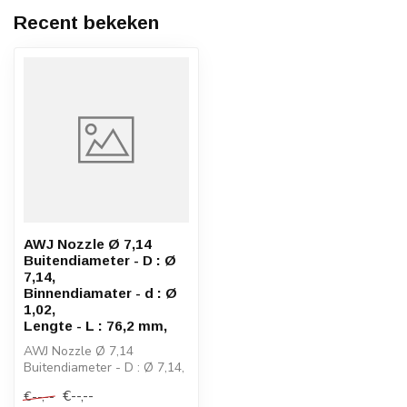
Recent bekeken
AWJ Nozzle Ø 7,14
Buitendiameter - D : Ø
7,14,
Binnendiamater - d : Ø
1,02,
Lengte - L : 76,2 mm,
AWJ Nozzle Ø 7,14
Buitendiameter - D : Ø 7,14,
Binnendiamater - d : Ø 1,02,
€--,--
€--,--
L...