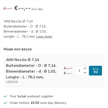
€--,--
€--,--
Excl. btw
AWJ Nozzle Ø 7,14
Buitendiameter - D : Ø 7,14,
Binnendiamater - d : Ø 1,02,
Lengte - L : 76,2 mm,
Lees meer
.
Maak een keuze
AWJ Nozzle Ø 7,14
Buitendiameter - D : Ø 7,14,
€--,--
Binnendiamater - d : Ø 1,02,
€--,--
Lengte - L : 76,2 mm,
1004239
Your
total
waterjet supplier
Order before
15:00
next day delivery