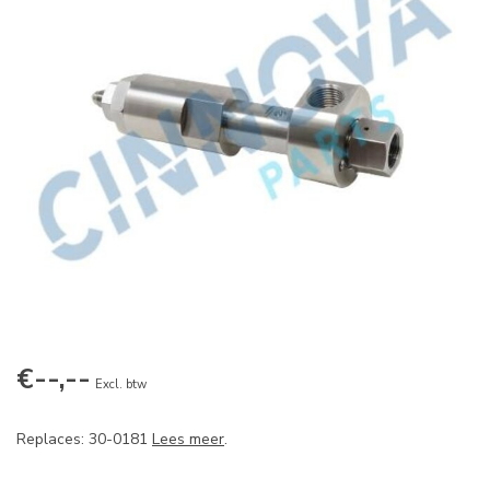
€--,--
Excl. btw
Replaces: 30-0181
Lees meer
.