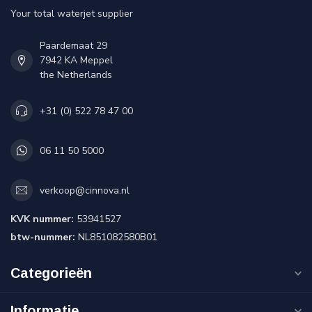
Your total waterjet supplier
Paardemaat 29
7942 KA Meppel
the Netherlands
+31 (0) 522 78 47 00
06 11 50 5000
verkoop@cinnova.nl
KVK nummer:
53941527
btw-nummer:
NL851082580B01
Categorieën
Informatie