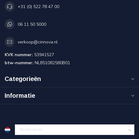
+31 (0) 522 78 47 00
06 11 50 5000
verkoop@cinnova.nl
KVK nummer:
53941527
btw-nummer:
NL851082580B01
Categorieën
Informatie