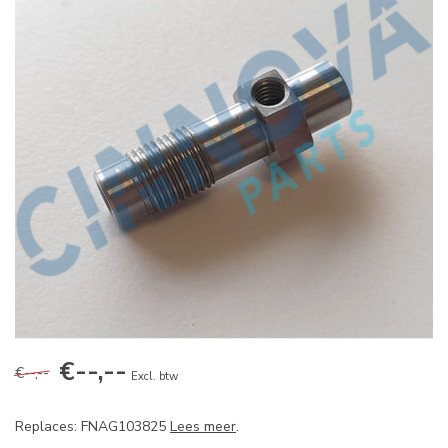
€--,--
€--,--
Excl. btw
Replaces: FNAG103825
Lees meer
.