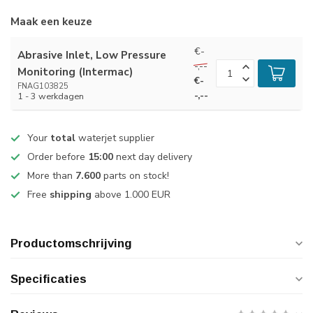
Maak een keuze
€-
Abrasive Inlet, Low Pressure
-,--
Monitoring (Intermac)
€-
FNAG103825
-,--
1 - 3 werkdagen
Your
total
waterjet supplier
Order before
15:00
next day delivery
More than
7.600
parts on stock!
Free
shipping
above 1.000 EUR
Productomschrijving
Specificaties