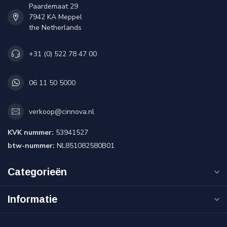
Paardemaat 29
7942 KA Meppel
the Netherlands
+31 (0) 522 78 47 00
06 11 50 5000
verkoop@cinnova.nl
KVK nummer:
53941527
btw-nummer:
NL851082580B01
Categorieën
Informatie