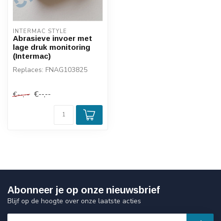
INTERMAC STYLE
Abrasieve invoer met
lage druk monitoring
(Intermac)
Replaces: FNAG103825
€--,--
€--,--
Abonneer je op onze nieuwsbrief
Blijf op de hoogte over onze laatste acties