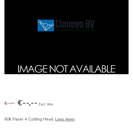
€--,--
€--,--
Excl. btw
60K Paser 4 Cutting Head.
Lees meer
.