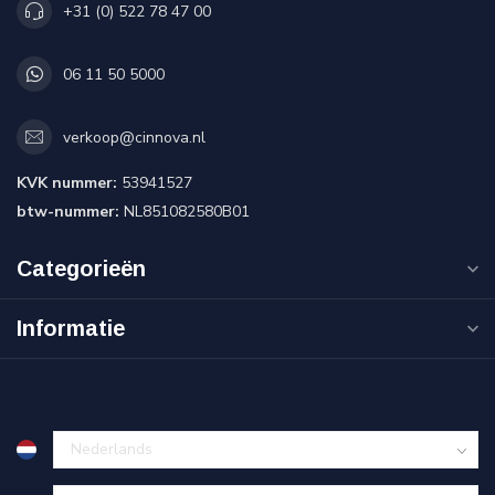
+31 (0) 522 78 47 00
06 11 50 5000
verkoop@cinnova.nl
KVK nummer:
53941527
btw-nummer:
NL851082580B01
Categorieën
Informatie