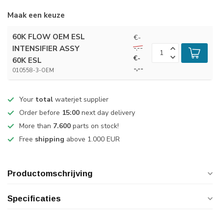
Maak een keuze
60K FLOW OEM ESL
€-
-,--
INTENSIFIER ASSY
€-
60K ESL
-,--
010558-3-OEM
Your
total
waterjet supplier
Order before
15:00
next day delivery
More than
7.600
parts on stock!
Free
shipping
above 1.000 EUR
Productomschrijving
Specificaties