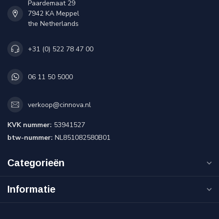
Paardemaat 29
7942 KA Meppel
the Netherlands
+31 (0) 522 78 47 00
06 11 50 5000
verkoop@cinnova.nl
KVK nummer:
53941527
btw-nummer:
NL851082580B01
Categorieën
Informatie