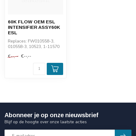
60K FLOW OEM ESL
INTENSIFIER ASSY60K
ESL
Replaces: FW010558-3,
010558-3, 10523, 1-11570
€--,--
€--,--
Abonneer je op onze nieuwsbrief
Blijf op de hoogte over onze laatste acties