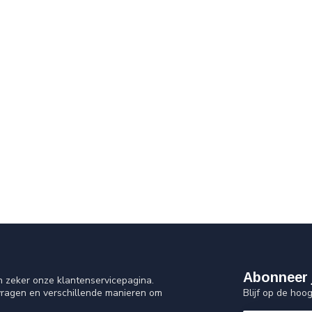
Abonneer 
n zeker onze klantenservicepagina.
Blijf op de hoo
vragen en verschillende manieren om