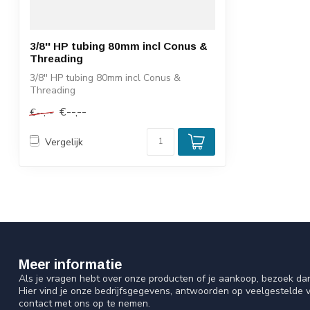
3/8'' HP tubing 80mm incl Conus &
Threading
3/8'' HP tubing 80mm incl Conus &
Threading
€--,--
€--,--
Vergelijk
Meer informatie
Als je vragen hebt over onze producten of je aankoop, bezoek da
Hier vind je onze bedrijfsgegevens, antwoorden op veelgestelde 
contact met ons op te nemen.