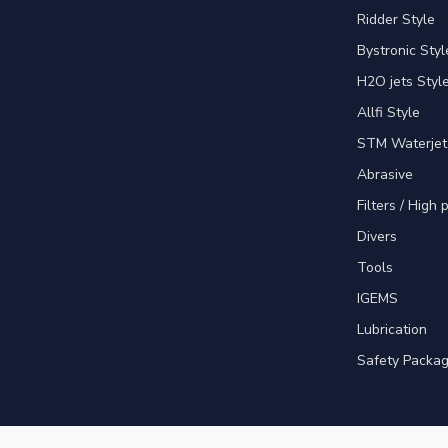
Ridder Style
Bystronic Styl
H2O jets Styl
Allfi Style
STM Waterjet
Abrasive
Filters / High
Divers
Tools
IGEMS
Lubrication
Safety Packa