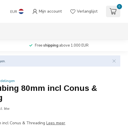
0
Mijn account
Verlanglijst
EUR
Free
shipping
above 1.000 EUR
gen.
rdelingen
tubing 80mm incl Conus &
g
cl. btw
m incl Conus & Threading
Lees meer
.