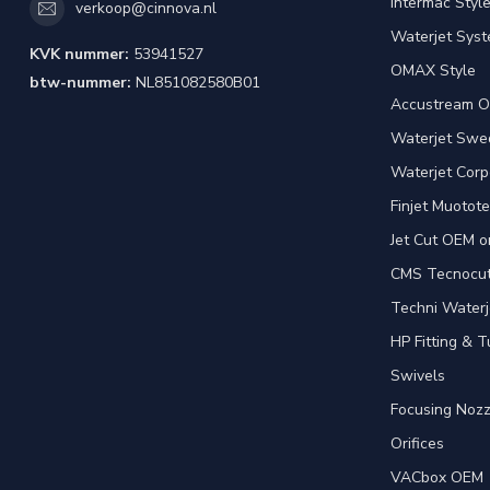
Intermac Styl
verkoop@cinnova.nl
Waterjet Syst
KVK nummer:
53941527
OMAX Style
btw-nummer:
NL851082580B01
Accustream O
Waterjet Swed
Waterjet Corpo
Finjet Muotote
Jet Cut OEM o
CMS Tecnocut 
Techni Waterj
HP Fitting & T
Swivels
Focusing Nozz
Orifices
VACbox OEM