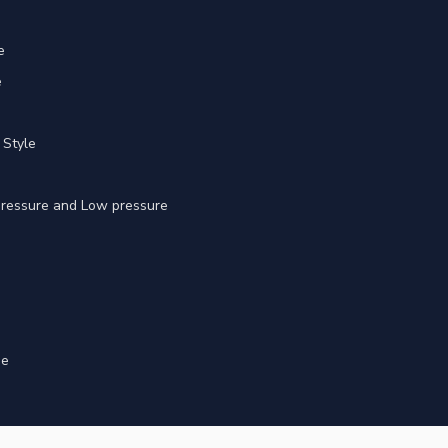
e
e
 Style
 pressure and Low pressure
ge