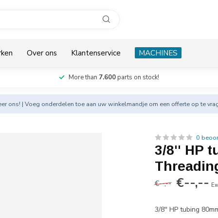
rken
Over ons
Klantenservice
MACHINES
More than
7.600
parts on stock!
eer
ons! | Voeg onderdelen toe aan uw winkelmandje om een offerte op te vra
0 beoo
3/8'' HP 
Threadin
€--,--
€--,--
Ex
3/8'' HP tubing 80m