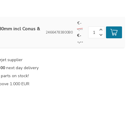
€-
 80mm incl Conus &
-,--
2466478380080
€-
-,--
jet supplier
:00
next day delivery
parts on stock!
bove 1.000 EUR