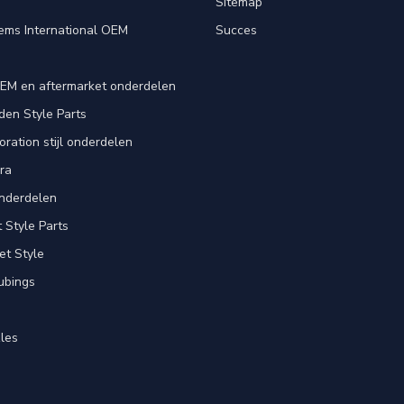
e
Sitemap
ems International OEM
Succes
EM en aftermarket onderdelen
en Style Parts
ration stijl onderdelen
ra
nderdelen
Style Parts
et Style
ubings
les