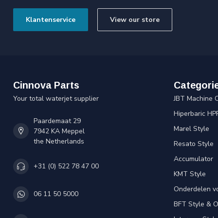
Klantenservice
View our store
Cinnova Parts
Categori
Your total waterjet supplier
JBT Machine 
Hiperbaric HP
Paardemaat 29
Marel Style
7942 KA Meppel
the Netherlands
Resato Style
Accumulator
+31 (0) 522 78 47 00
KMT Style
Onderdelen v
06 11 50 5000
BFT Style & 