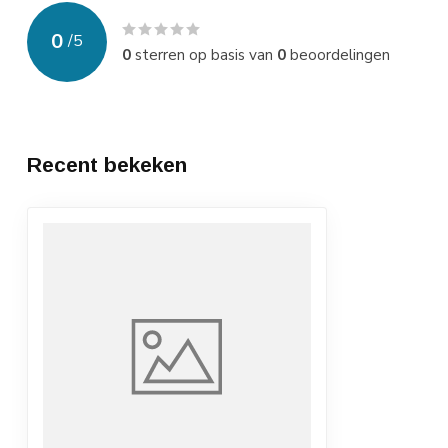
0
/
5
0
sterren op basis van
0
beoordelingen
Recent bekeken