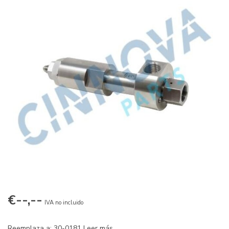
€--,--
IVA no incluido
Reemplaza a: 30-0181
Leer más
.