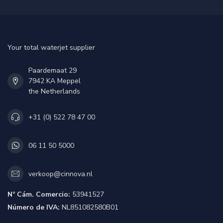
Your total waterjet supplier
Paardemaat 29
7942 KA Meppel
the Netherlands
+31 (0) 522 78 47 00
06 11 50 5000
verkoop@cinnova.nl
Nº Cám. Comercio:
53941527
Número de IVA:
NL851082580B01