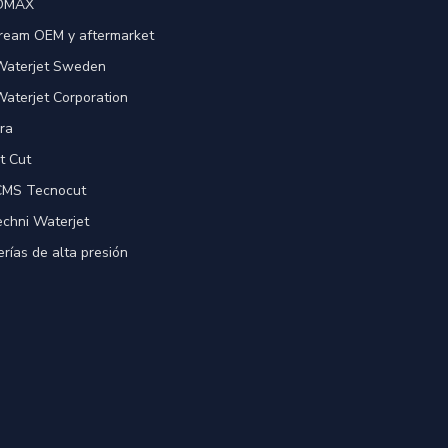
 OMAX
ream OEM y aftermarket
 Waterjet Sweden
Waterjet Corporation
ra
t Cut
 CMS Tecnocut
echni Waterjet
rías de alta presión