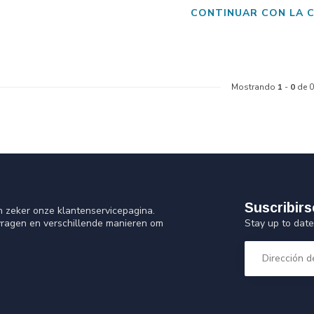
CONTINUAR CON LA 
Mostrando
1
-
0
de 0
Suscribirs
n zeker onze klantenservicepagina.
Stay up to date
vragen en verschillende manieren om