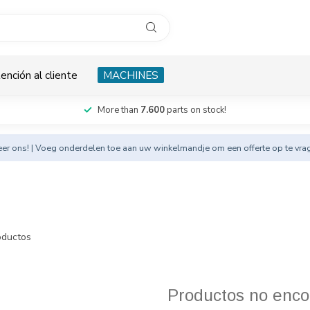
ención al cliente
MACHINES
More than
7.600
parts on stock!
eer
ons! | Voeg onderdelen toe aan uw winkelmandje om een offerte op te vra
ductos
Productos no enco