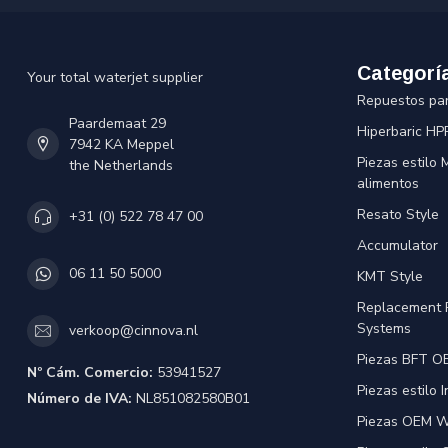
Categorí
Your total waterjet supplier
Repuestos pa
Paardemaat 29
Hiperbaric HP
7942 KA Meppel
Piezas estilo
the Netherlands
alimentos
Resato Style
+31 (0) 522 78 47 00
Accumulator
06 11 50 5000
KMT Style
Replacement 
Systems
verkoop@cinnova.nl
Piezas BFT OE
Nº Cám. Comercio:
53941527
Piezas estilo 
Número de IVA:
NL851082580B01
Piezas OEM Wa