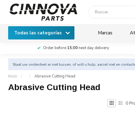
Todas las categorías
Marcas
At
Order before
15:00
next day delivery
Staat uw onderdeel er niet tussen, of wilt u hulp, aarzel niet en
contact
Inicio
/
/
Abrasive Cutting Head
Abrasive Cutting Head
0
Pro