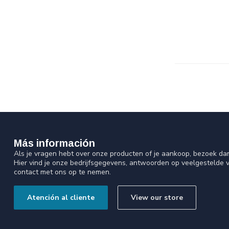
Más información
Als je vragen hebt over onze producten of je aankoop, bezoek da
Hier vind je onze bedrijfsgegevens, antwoorden op veelgestelde 
contact met ons op te nemen.
Atención al cliente
View our store