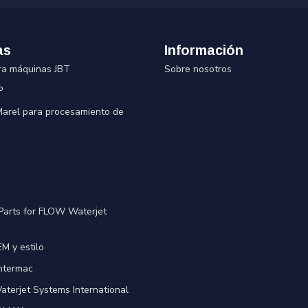
as
Información
ra máquinas JBT
Sobre nosotros
P
 Marel para procesamiento de
Parts for FLOW Waterjet
M y estilo
Intermac
terjet Systems International