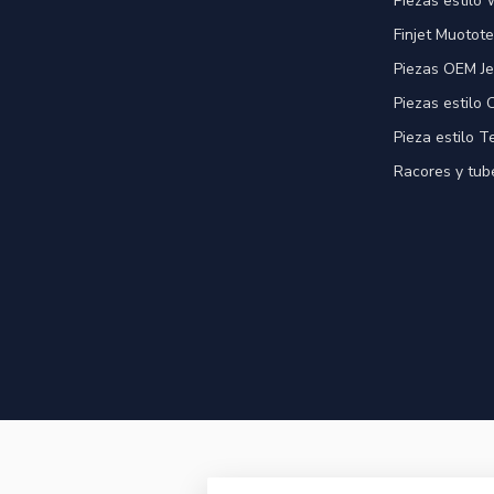
Piezas estilo 
Finjet Muotote
Piezas OEM Je
Piezas estilo
Pieza estilo T
Racores y tube