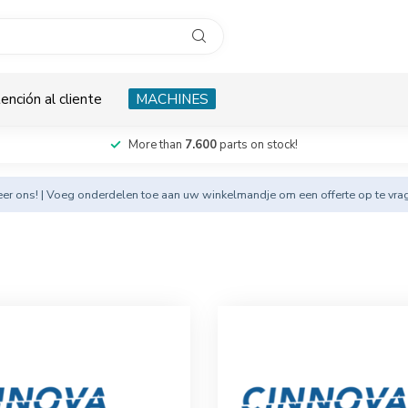
ención al cliente
MACHINES
More than
7.600
parts on stock!
eer
ons! | Voeg onderdelen toe aan uw winkelmandje om een offerte op te vra