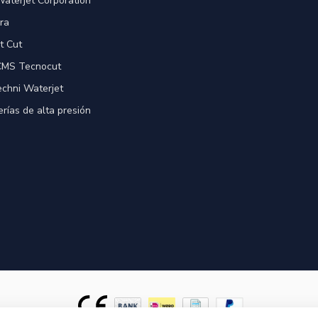
Waterjet Corporation
ra
t Cut
 CMS Tecnocut
echni Waterjet
rías de alta presión