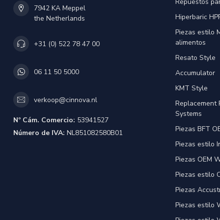
Repuestos pa
7942 KA Meppel
Hiperbaric HP
the Netherlands
Piezas estilo
alimentos
+31 (0) 522 78 47 00
Resato Style
06 11 50 5000
Accumulator
KMT Style
verkoop@cinnova.nl
Replacement 
Systems
Nº Cám. Comercio:
53941527
Piezas BFT OE
Número de IVA:
NL851082580B01
Piezas estilo 
Piezas OEM Wa
Piezas estilo
Piezas Accust
Piezas estilo