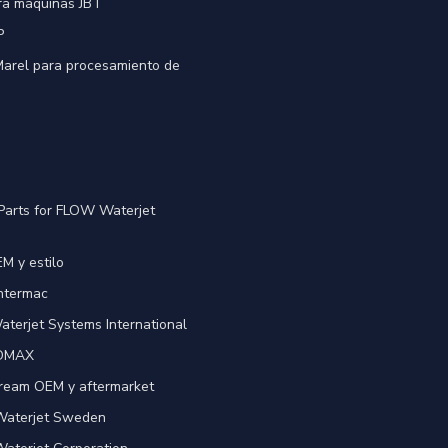
ra máquinas JBT
P
 Marel para procesamiento de
Parts for FLOW Waterjet
M y estilo
Intermac
terjet Systems International
 OMAX
ream OEM y aftermarket
 Waterjet Sweden