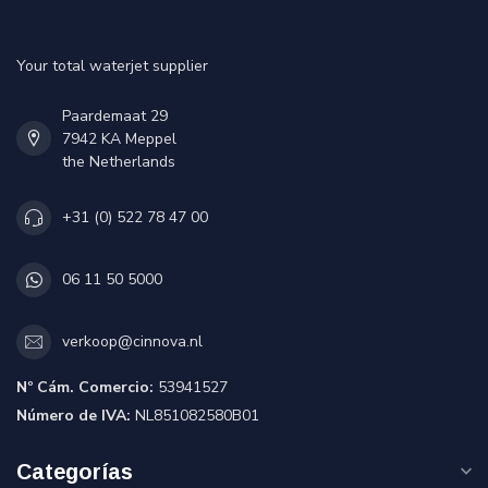
Your total waterjet supplier
Paardemaat 29
7942 KA Meppel
the Netherlands
+31 (0) 522 78 47 00
06 11 50 5000
verkoop@cinnova.nl
Nº Cám. Comercio:
53941527
Número de IVA:
NL851082580B01
Categorías