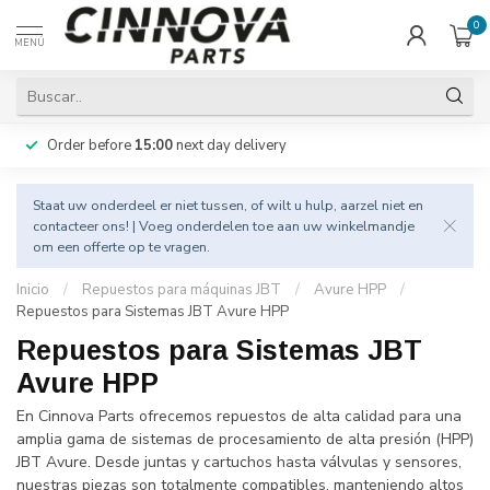
0
MENÚ
Order before
15:00
next day delivery
Staat uw onderdeel er niet tussen, of wilt u hulp, aarzel niet en
contacteer
ons! | Voeg onderdelen toe aan uw winkelmandje
om een offerte op te vragen.
Inicio
/
Repuestos para máquinas JBT
/
Avure HPP
/
Repuestos para Sistemas JBT Avure HPP
Repuestos para Sistemas JBT
Avure HPP
En Cinnova Parts ofrecemos repuestos de alta calidad para una
amplia gama de sistemas de procesamiento de alta presión (HPP)
JBT Avure. Desde juntas y cartuchos hasta válvulas y sensores,
nuestras piezas son totalmente compatibles, manteniendo altos