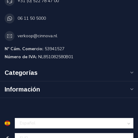
+31 (0) 522 78 47 00
06 11 50 5000
verkoop@cinnova.nl
Nº Cám. Comercio:
53941527
Número de IVA:
NL851082580B01
Categorías
Información