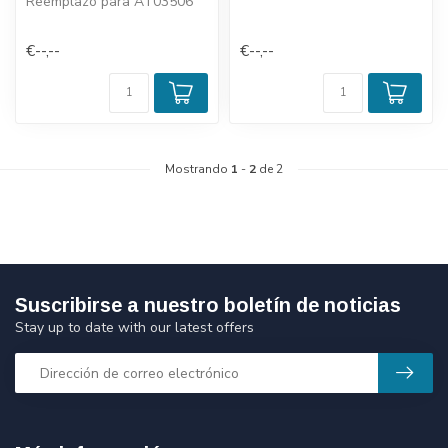
Reemplazo para AT03506
€--,--
€--,--
Mostrando
1
-
2
de 2
Suscribirse a nuestro boletín de noticias
Stay up to date with our latest offers