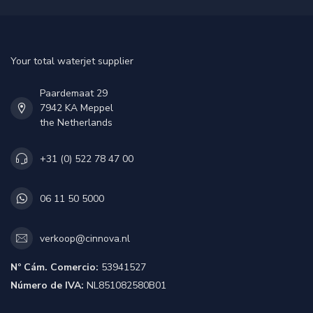
Your total waterjet supplier
Paardemaat 29
7942 KA Meppel
the Netherlands
+31 (0) 522 78 47 00
06 11 50 5000
verkoop@cinnova.nl
Nº Cám. Comercio:
53941527
Número de IVA:
NL851082580B01