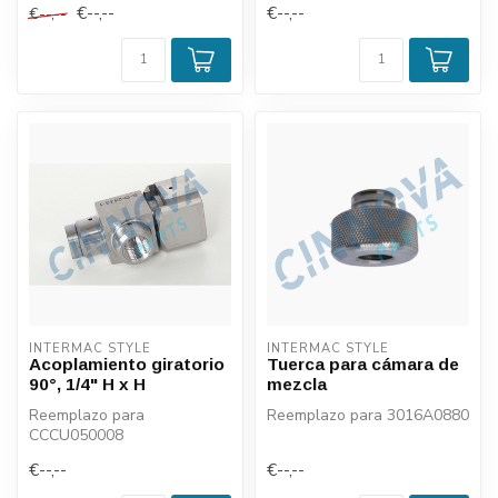
€--,--
€--,--
€--,--
INTERMAC STYLE
INTERMAC STYLE
Acoplamiento giratorio
Tuerca para cámara de
90°, 1/4" H x H
mezcla
Reemplazo para
Reemplazo para 3016A0880
CCCU050008
€--,--
€--,--