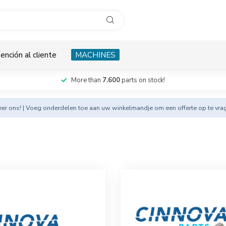
ención al cliente
MACHINES
More than
7.600
parts on stock!
eer
ons! | Voeg onderdelen toe aan uw winkelmandje om een offerte op te vra