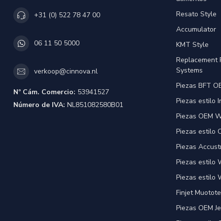
Resato Style
+31 (0) 522 78 47 00
Accumulator
06 11 50 5000
KMT Style
Replacement 
Systems
verkoop@cinnova.nl
Piezas BFT OE
Nº Cám. Comercio:
53941527
Piezas estilo 
Número de IVA:
NL851082580B01
Piezas OEM Wa
Piezas estilo
Piezas Accust
Piezas estilo
Piezas estilo 
Finjet Muotote
Piezas OEM Je