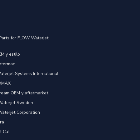
Parts for FLOW Waterjet
M y estilo
Intermac
terjet Systems International
 OMAX
ream OEM y aftermarket
 Waterjet Sweden
Waterjet Corporation
ra
t Cut