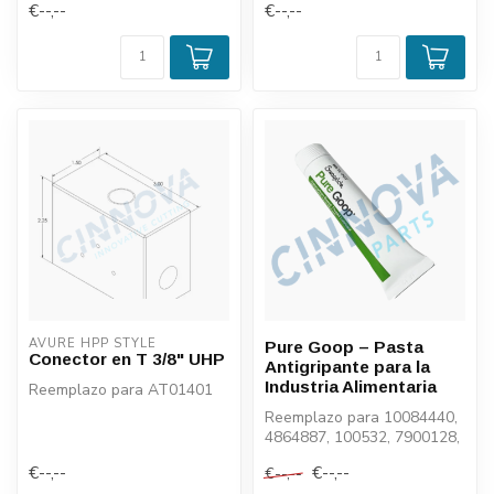
€--,--
€--,--
AVURE HPP STYLE
Pure Goop – Pasta
Conector en T 3/8" UHP
Antigripante para la
Industria Alimentaria
Reemplazo para AT01401
Reemplazo para 10084440,
4864887, 100532, 7900128,
SO201100, AT01319, MS-
€--,--
€--,--
€--,--
TL-PGT