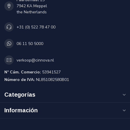
7942 KA Meppel
the Netherlands
+31 (0) 522 78 47 00
06 11 50 5000
verkoop@cinnova.nl
Nº Cám. Comercio:
53941527
Número de IVA:
NL851082580B01
Categorías
Información