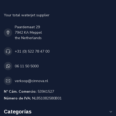
Your total waterjet supplier
Paardemaat 29
7942 KA Meppel
the Netherlands
+31 (0) 522 78 47 00
06 11 50 5000
verkoop@cinnova.nl
Nº Cám. Comercio:
53941527
Número de IVA:
NL851082580B01
Categorías