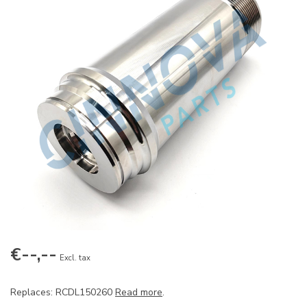
€--,--
Excl. tax
Replaces: RCDL150260
Read more
.