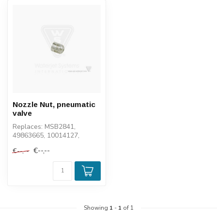
Nozzle Nut, pneumatic
valve
Replaces: MSB2841,
49863665, 10014127,
0560996546, 1-11401,
€--,--
€--,--
103100, 6103100, 100...
Showing
1
-
1
of 1