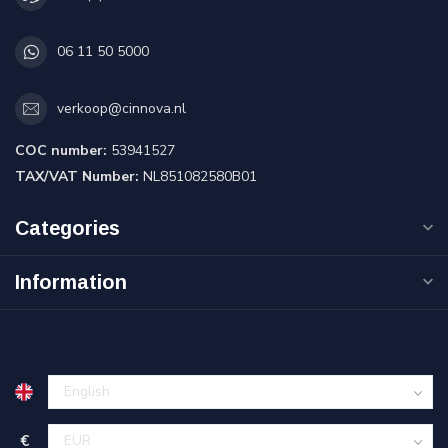
06 11 50 5000
verkoop@cinnova.nl
COC number:
53941527
TAX/VAT Number:
NL851082580B01
Categories
Information
€