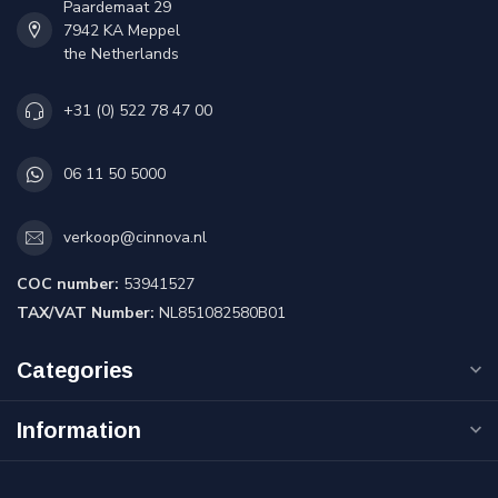
Paardemaat 29
7942 KA Meppel
the Netherlands
+31 (0) 522 78 47 00
06 11 50 5000
verkoop@cinnova.nl
COC number:
53941527
TAX/VAT Number:
NL851082580B01
Categories
Information