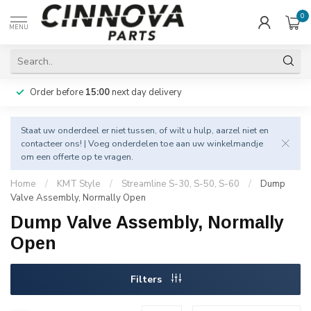
0
MENU
Order before
15:00
next day delivery
Staat uw onderdeel er niet tussen, of wilt u hulp, aarzel niet en
contacteer
ons! | Voeg onderdelen toe aan uw winkelmandje
om een offerte op te vragen.
Home
/
KMT Style
/
Streamline S-30, S-50, S-60
/
Dump
Valve Assembly, Normally Open
Dump Valve Assembly, Normally
Open
Filters