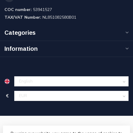
COC number:
53941527
TAX/VAT Number:
NL851082580B01
Categories
Information
€