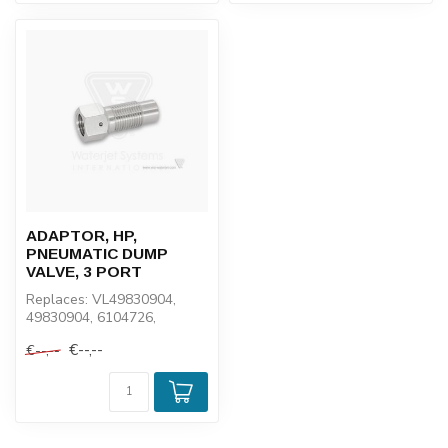
ADAPTOR, HP,
PNEUMATIC DUMP
VALVE, 3 PORT
Replaces: VL49830904,
49830904, 6104726,
5000399, 104726, 10359
€--,--
€--,--