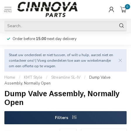
0
MENU
Order before
15:00
next day delivery
Staat uw onderdeel er niet tussen, of wilt u hulp, aarzel niet en
contacteer
ons! | Voeg onderdelen toe aan uw winkelmandje
om een offerte op te vragen.
Home
/
KMT Style
/
Streamline SL-IV
/
Dump Valve
Assembly, Normally Open
Dump Valve Assembly, Normally
Open
Filters