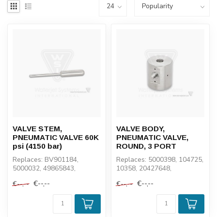
VALVE STEM,
VALVE BODY,
PNEUMATIC VALVE 60K
PNEUMATIC VALVE,
psi (4150 bar)
ROUND, 3 PORT
Replaces: BV901184,
Replaces: 5000398, 104725,
5000032, 49865843,
10358, 20427648,
49894207, 100947, 1-11102
VL20427648
€--,--
€--,--
€--,--
€--,--