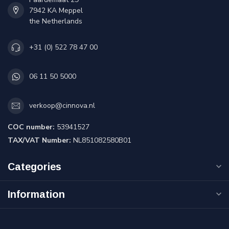
7942 KA Meppel
the Netherlands
+31 (0) 522 78 47 00
06 11 50 5000
verkoop@cinnova.nl
COC number:
53941527
TAX/VAT Number:
NL851082580B01
Categories
Information