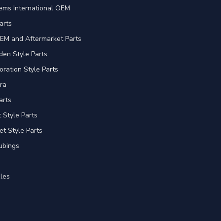
ems International OEM
arts
EM and Aftermarket Parts
en Style Parts
oration Style Parts
ra
arts
Style Parts
et Style Parts
ubings
les