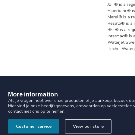
JBT® is a reg
Hiperbaric® i
Marel® is a r
Resato® is a 
BFT® is a reg
Intermac® is 
Waterjet Swed
Techni Waterj
More information
Als je vragen hebt over onze producten of je aankoop, bezoek da
Hier vind je onze bedrijfsgegevens, antwoorden op veelgestelde 
contact met ons op te nemen.
Customer service
View our store