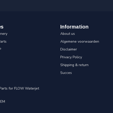
es
Information
inery
About us
arts
Algemene voorwaarden
P
Disclaimer
Privacy Policy
Shipping & return
Succes
Parts for FLOW Waterjet
OEM
e