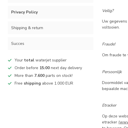
Veilig?
Privacy Policy
Uw gegevens z
voltooien.
Shipping & return
Succes
Fraude!
Om fraude te 
Your
total
waterjet supplier
Order before
15:00
next day delivery
Persoonlijk
More than
7.600
parts on stock!
Doormiddel va
Free
shipping
above 1.000 EUR
bepaalde mach
Etracker
Op deze websi
etracker
(
www