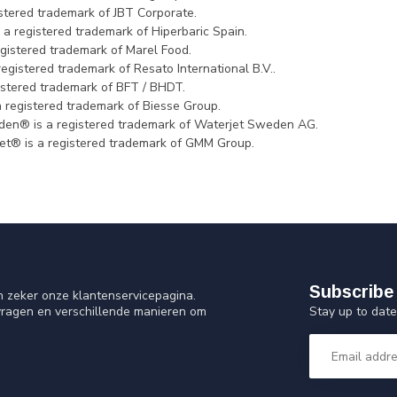
istered trademark of JBT Corporate.
s a registered trademark of Hiperbaric Spain.
egistered trademark of Marel Food.
registered trademark of Resato International B.V..
istered trademark of BFT / BHDT.
a registered trademark of Biesse Group.
en® is a registered trademark of Waterjet Sweden AG.
et® is a registered trademark of GMM Group.
Subscribe 
n zeker onze klantenservicepagina.
Stay up to date
vragen en verschillende manieren om