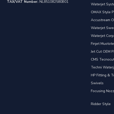
TAX/VAT Number:
NL851082580B01
Waterjet Syst
OMAX Style P
Accustream O
Waterjet Swed
Waterjet Corp
Finjet Muotote
Jet Cut OEM P
CMS Tecnocut 
Techni Waterj
HP Fitting & T
Swivels
Focusing Nozz
Ridder Style