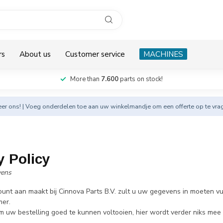
rs
About us
Customer service
MACHINES
More than
7.600
parts on stock!
eer
ons! | Voeg onderdelen toe aan uw winkelmandje om een offerte op te vra
y Policy
vens
ount aan maakt bij Cinnova Parts B.V. zult u uw gegevens in moeten vu
er.
m uw bestelling goed te kunnen voltooien, hier wordt verder niks mee 