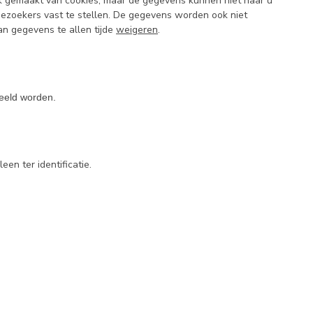
k gemaakt van cookies, maar de gegevens kunnen niet naar u
bezoekers vast te stellen. De gegevens worden ook niet
n gegevens te allen tijde
weigeren
.
deeld worden.
en ter identificatie.