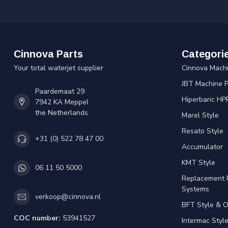
Cinnova Parts
Categori
Your total waterjet supplier
Cinnova Mach
JBT Machine P
Paardemaat 29
Hiperbaric HP
7942 KA Meppel
the Netherlands
Marel Style
Resato Style
+31 (0) 522 78 47 00
Accumulator
KMT Style
06 11 50 5000
Replacement 
Systems
verkoop@cinnova.nl
BFT Style & 
COC number:
53941527
Intermac Styl