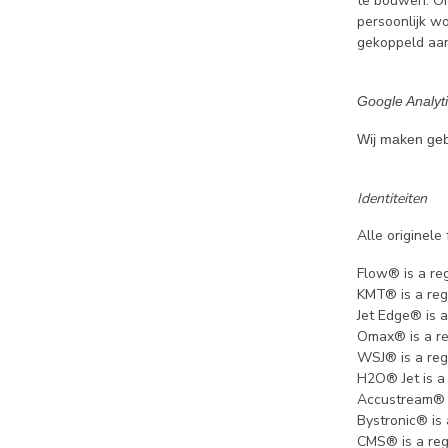
te bouwen. Om
persoonlijk w
gekoppeld aan
Google Analyt
Wij maken gebr
Identiteiten
Alle originel
Flow® is a reg
KMT® is a reg
Jet Edge® is a
Omax® is a re
WSJ® is a regi
H2O® Jet is a
Accustream® i
Bystronic® is
CMS® is a reg