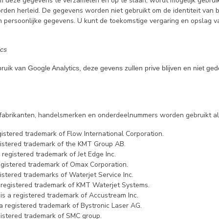
 deze gegevens te verzamelen en op te slaan, wordt mogelijk gebrui
orden herleid. De gegevens worden niet gebruikt om de identiteit van 
 persoonlijke gegevens. U kunt de toekomstige vergaring en opslag va
ics
uik van Google Analytics, deze gevens zullen prive blijven en niet ge
e fabrikanten, handelsmerken en onderdeelnummers worden gebruikt alle
istered trademark of Flow International Corporation.
istered trademark of the KMT Group AB.
 registered trademark of Jet Edge Inc.
gistered trademark of Omax Corporation.
stered trademarks of Waterjet Service Inc.
 registered trademark of KMT Waterjet Systems.
s a registered trademark of Accustream Inc.
 a registered trademark of Bystronic Laser AG.
istered trademark of SMC group.