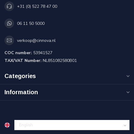
+31 (0) 522 78 47 00
06 11 50 5000
verkoop@cinnova.nl
COC number:
53941527
TAX/VAT Number:
NL851082580B01
Categories
Information