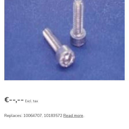
€--,--
Excl. tax
Replaces: 10064707, 10183572
Read more
.