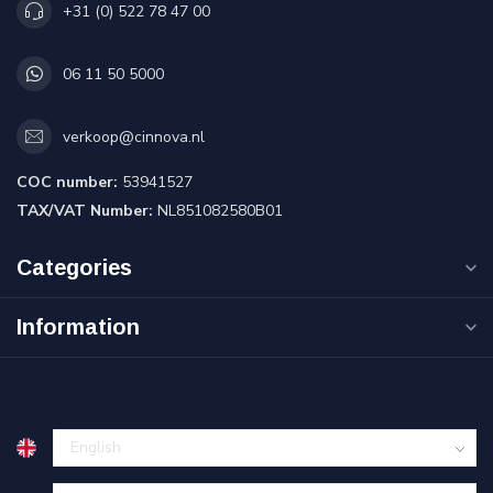
+31 (0) 522 78 47 00
06 11 50 5000
verkoop@cinnova.nl
COC number:
53941527
TAX/VAT Number:
NL851082580B01
Categories
Information