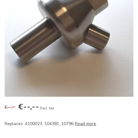
€--,--
€--,--
Excl. tax
Replaces: 4100023, 104381, 10796
Read more
.