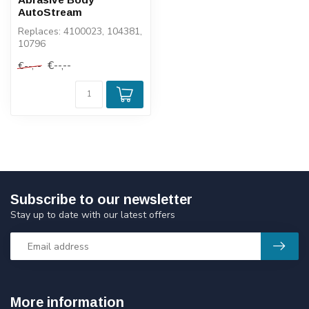
AutoStream
Replaces: 4100023, 104381,
10796
€--,--
€--,--
Subscribe to our newsletter
Stay up to date with our latest offers
More information