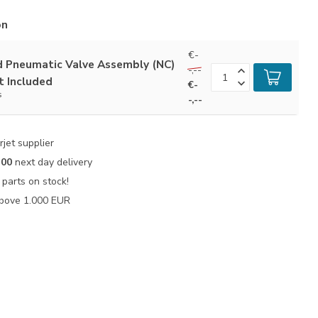
ón
€-
d Pneumatic Valve Assembly (NC)
-,--
t Included
€-
s
-,--
jet supplier
:00
next day delivery
parts on stock!
bove 1.000 EUR