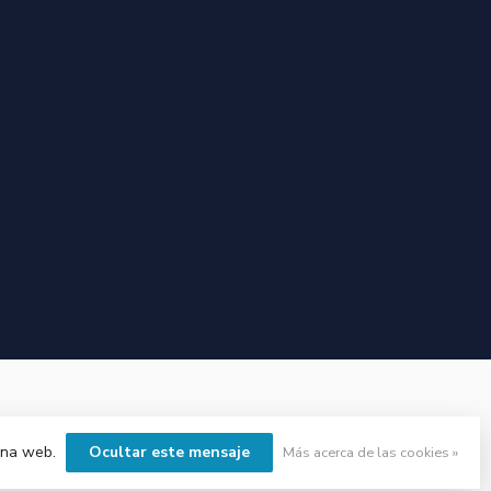
gina web.
Ocultar este mensaje
Más acerca de las cookies »