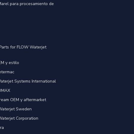
 Marel para procesamiento de
Parts for FLOW Waterjet
M y estilo
Intermac
terjet Systems International
 OMAX
ream OEM y aftermarket
 Waterjet Sweden
Waterjet Corporation
ra