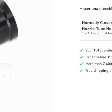
Hacer una elecci
Normally Close
Nozzle Tube No
1 – 3 días laborable
Your
total
water
Order before
15
More than
7.600
Free
shipping
a