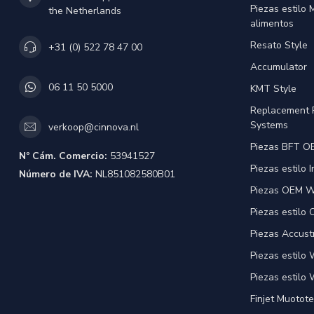
Piezas estilo
the Netherlands
alimentos
Resato Style
+31 (0) 522 78 47 00
Accumulator
06 11 50 5000
KMT Style
Replacement 
Systems
verkoop@cinnova.nl
Piezas BFT OE
Nº Cám. Comercio:
53941527
Piezas estilo 
Número de IVA:
NL851082580B01
Piezas OEM Wa
Piezas estilo
Piezas Accust
Piezas estilo
Piezas estilo 
Finjet Muotote