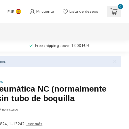
0
Mi cuenta
Lista de deseos
EUR
Free
shipping
above 1.000 EUR
gen.
ws
neumática NC (normalmente
sin tubo de boquilla
A no incluido
8824, 1-13242
Leer más
.