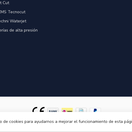
t Cut
 CMS Tecnocut
echni Waterjet
rías de alta presión
so de cookies para ayudarnos a mejorar el funcionamiento de esta pá
© Copyright 2026
- Powered by
Lightspeed
- Theme by
Dyvelopment