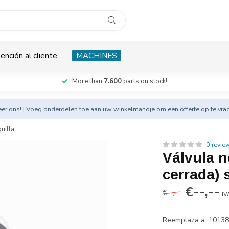
ención al cliente
MACHINES
More than
7.600
parts on stock!
eer
ons! | Voeg onderdelen toe aan uw winkelmandje om een offerte op te vra
uilla
0 revie
Válvula 
cerrada) 
€--,--
€--,--
IV
Reemplaza a: 1013